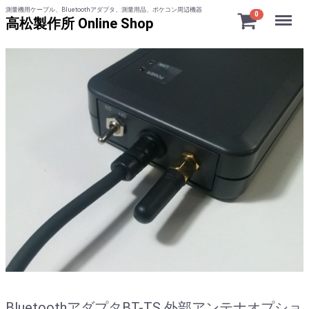
測量機用ケーブル、Bluetoothアダプタ、測量用品、ポケコン周辺機器
Menu
0
高松製作所 Online Shop
BluetoothアダプタBT-TS 外部アンテナオプショ