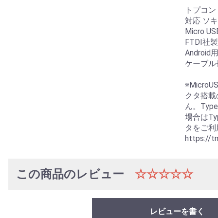
トプコン
対応 ソキ
Micro
FTDI
Andro
ケーブル長
※Micr
クタ搭載
ん。Ty
場合はTy
タをご利
https://t
この商品のレビュー
☆☆☆☆☆
レビューを書く