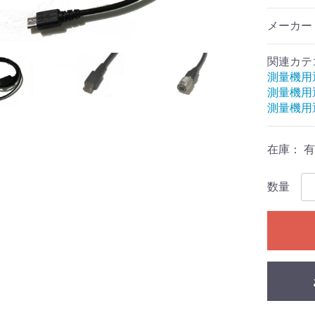
メーカー
関連カテ
測量機用
測量機用
測量機用
在庫：
有
数量