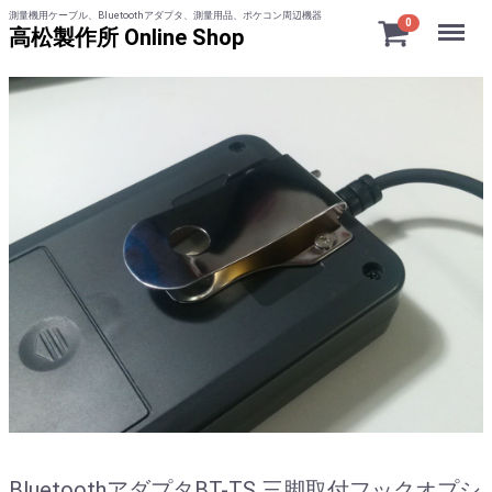
測量機用ケーブル、Bluetoothアダプタ、測量用品、ポケコン周辺機器
Menu
0
高松製作所 Online Shop
BluetoothアダプタBT-TS 三脚取付フックオプシ